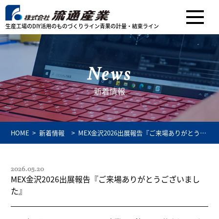
生産工場のDIY活用のものづくりライン
青果の計量・結束ライン
News
新着情報
HOME
新着情報
MEX金沢2026出展報告『ご来場ありがとうご
ざいました』
2026.05.20
MEX金沢2026出展報告『ご来場ありがとうございまし
た』