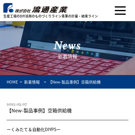
生産工場のDIY活用のものづくりライン
青果の計量・結束ライン
News
新着情報
HOME
新着情報
【New-製品事例】空箱供給機
2022.03.07
【New-製品事例】空箱供給機
ーくみたて＆自動化DIYPSー